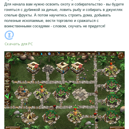
Для начала вам нужно освоить охоту и собирательство - вы будете
гоняться с дубинкой за дичью, ловить рыбу и собирать в джунглях
спелые фрукты. А потом научитесь строить дома, добывать
полезные ископаемые, вести торговлю и сражаться с
воинственными соседями - словом, скучать не придется!
Скачать для
PC