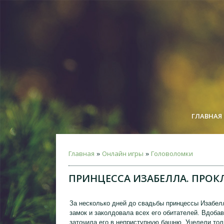
ГЛАВНАЯ
Главная
Онлайн игры
Головоломки
»
»
ПРИНЦЕССА ИЗАБЕЛЛА. ПРОК
За несколько дней до свадьбы принцессы Изабел
замок и заколдовала всех его обитателей. Вдобав
заточила его в неприступную башню. Уцелели тол