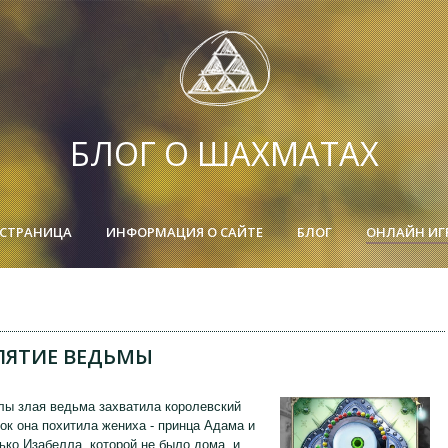
БЛОГ О ШАХМАТАХ
 СТРАНИЦА
ИНФОРМАЦИЯ О САЙТЕ
БЛОГ
ОНЛАЙН ИГ
ЛЯТИЕ ВЕДЬМЫ
лы злая ведьма захватила королевский
ок она похитила жениха - принца Адама и
ько Изабелла, которой не было дома, и