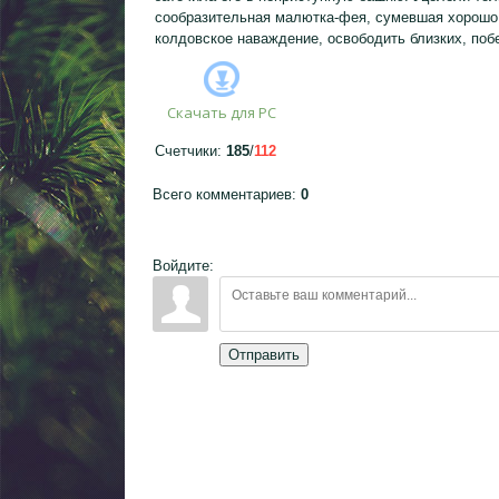
сообразительная малютка-фея, сумевшая хорошо 
колдовское наваждение, освободить близких, поб
Скачать для
PC
Счетчики
:
185
/
112
Всего комментариев
:
0
Войдите:
Отправить