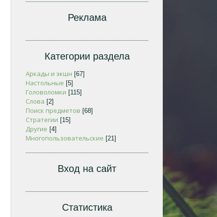
Реклама
Категории раздела
Аркады и экшн
[67]
Настольные
[5]
Головоломки
[115]
Слова
[2]
Поиск предметов
[68]
Стратегии
[15]
Другие
[4]
Многопользовательские
[21]
Вход на сайт
Статистика