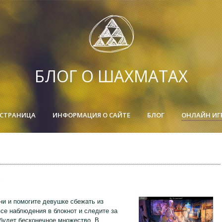
БЛОГ О ШАХМАТАХ
 СТРАНИЦА
ИНФОРМАЦИЯ О САЙТЕ
БЛОГ
ОНЛАЙН ИГ
ни и помогите девушке сбежать из
се наблюдения в блокнот и следите за
 будет бесконечное множество. В