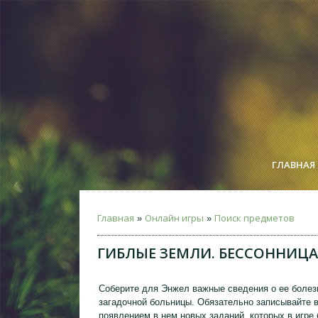
ГЛАВНАЯ
Главная
Онлайн игры
Поиск предметов
»
»
ГИБЛЫЕ ЗЕМЛИ. БЕССОННИЦА
Соберите для Энжел важные сведения о ее болез
загадочной больницы. Обязательно записывайте в
появлением в нем новых заданий, которых в игре